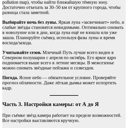
pollution map), чтобы найти ближайшую тёмную зону.
Достаточно отъехать за 30–50 км от крупного города, чтобы
разница стала заметной.
Выбирайте ночь без луны.
Яркая луна «засвечивает» небо, и
слабые звёзды становятся невидимыми. Оптимально снимать
в новолуние или в дни, когда луна ещё не взошла или уже
зашла. Планируйте съёмку, используя фазы луны и время
восхода/захода.
Учитывайте сезон.
Млечный Путь лучше всего виден в
Северном полушарии с апреля по октябрь. Его яркое ядро
поднимается выше всего в летние месяцы. В межсезонье
можно снимать звёздные пейзажи и созвездия.
Погода.
Ясное небо — обязательное условие. Проверяйте
прогноз облачности. Даже лёгкая дымка может испортить
кадр.
Часть 3. Настройки камеры: от А до Я
При съёмке звёзд камера работает на пределе возможностей.
Все настройки выставляются вручную.