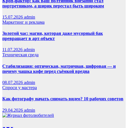
Кроп-фактор: как ваш полтинник внезапно стал
портретником, а ширик перестал быть широким
15.07.2026
admin
Маркетинг и реклама
Золотой час: магия, которая даже мусорный бак
превращает в арт-объект
11.07.2026
admin
Техническая среда
Стабилизация: оптическая, матричная, цифровая — и
почему чашка кофе перед съёмкой вредна
08.07.2026
admin
Спроси у мастера
Как фотографу начать снимать видео? 10 рабочих советов
29.04.2026
admin