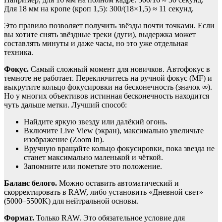
Для 18 мм на кропе (кроп 1,5): 300/(18×1,5) ≈ 11 секунд.
Это правило позволяет получить звёзды почти точками. Если
вы хотите снять звёздные треки (дуги), выдержка может
составлять минуты и даже часы, но это уже отдельная
техника.
Фокус.
Самый сложный момент для новичков. Автофокус в
темноте не работает. Переключитесь на ручной фокус (MF) и
выкрутите кольцо фокусировки на бесконечность (значок ∞).
Но у многих объективов истинная бесконечность находится
чуть дальше метки. Лучший способ:
Найдите яркую звезду или далёкий огонь.
Включите Live View (экран), максимально увеличьте
изображение (Zoom In).
Вручную вращайте кольцо фокусировки, пока звезда не
станет максимально маленькой и чёткой.
Запомните или пометьте это положение.
Баланс белого.
Можно оставить автоматический и
скорректировать в RAW, либо установить «Дневной свет»
(5000–5500K) для нейтральной основы.
Формат.
Только RAW. Это обязательное условие для