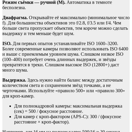
Режим съёмки — ручной (M).
Автоматика в темноте
бесполезна.
Диафрагма.
Открывайте её максимально (минимальное число
f). Для большинства объективов это f/2.8, f/3.5 или f/4. Чем
больше света пропускает объектив, тем короче можно сделать
выдержку и тем меньше будет шум.
ISO.
Для первых опытов устанавливайте ISO 1600–3200.
Более современные камеры позволяют использовать ISO 6400
и выше с приемлемым уровнем шума. Слишком низкое ISO
(100–400) потребует очень длинных выдержек, и звёзды
превратятся в треки. Слишком высокое ISO (12800+) даст
много шума.
Выдержка.
Здесь нужно найти баланс между достаточным
количеством света и сохранением звёзд точками, а не
черточками. Используйте «правило 500» или «правило 300»
для кроп-камер.
Для полнокадровой камеры: максимальная выдержка
(сек) = 500 / фокусное расстояние.
Для камер с кроп-фактором (APS-C): 300 / (фокусное
расстояние × кроп-фактор).
Например, для 16 мм на полном кадре: 500/16 ≈ 30 секунд.