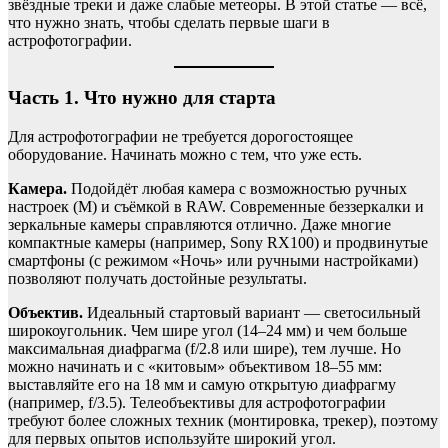
звёздные треки и даже слабые метеоры. В этой статье — всё,
что нужно знать, чтобы сделать первые шаги в
астрофотографии.
Часть 1. Что нужно для старта
Для астрофотографии не требуется дорогостоящее
оборудование. Начинать можно с тем, что уже есть.
Камера.
Подойдёт любая камера с возможностью ручных
настроек (M) и съёмкой в RAW. Современные беззеркалки и
зеркальные камеры справляются отлично. Даже многие
компактные камеры (например, Sony RX100) и продвинутые
смартфоны (с режимом «Ночь» или ручными настройками)
позволяют получать достойные результаты.
Объектив.
Идеальный стартовый вариант — светосильный
широкоугольник. Чем шире угол (14–24 мм) и чем больше
максимальная диафрагма (f/2.8 или шире), тем лучше. Но
можно начинать и с «китовым» объективом 18–55 мм:
выставляйте его на 18 мм и самую открытую диафрагму
(например, f/3.5). Телеобъективы для астрофотографии
требуют более сложных техник (монтировка, трекер), поэтому
для первых опытов используйте широкий угол.