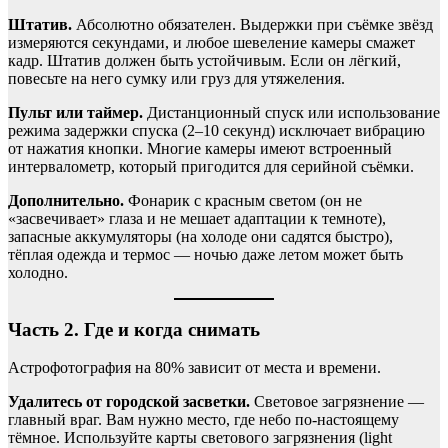
Штатив.
Абсолютно обязателен. Выдержки при съёмке звёзд
измеряются секундами, и любое шевеление камеры смажет
кадр. Штатив должен быть устойчивым. Если он лёгкий,
повесьте на него сумку или груз для утяжеления.
Пульт или таймер.
Дистанционный спуск или использование
режима задержки спуска (2–10 секунд) исключает вибрацию
от нажатия кнопки. Многие камеры имеют встроенный
интервалометр, который пригодится для серийной съёмки.
Дополнительно.
Фонарик с красным светом (он не
«засвечивает» глаза и не мешает адаптации к темноте),
запасные аккумуляторы (на холоде они садятся быстро),
тёплая одежда и термос — ночью даже летом может быть
холодно.
Часть 2. Где и когда снимать
Астрофотография на 80% зависит от места и времени.
Удалитесь от городской засветки.
Световое загрязнение —
главный враг. Вам нужно место, где небо по-настоящему
тёмное. Используйте карты светового загрязнения (light