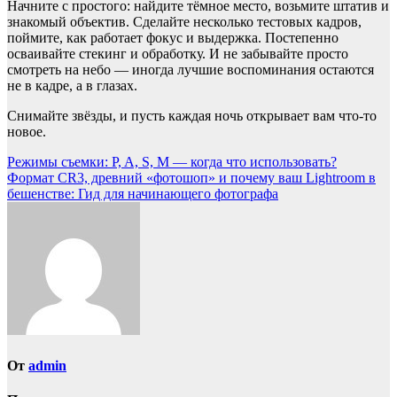
Начните с простого: найдите тёмное место, возьмите штатив и
знакомый объектив. Сделайте несколько тестовых кадров,
поймите, как работает фокус и выдержка. Постепенно
осваивайте стекинг и обработку. И не забывайте просто
смотреть на небо — иногда лучшие воспоминания остаются
не в кадре, а в глазах.
Снимайте звёзды, и пусть каждая ночь открывает вам что-то
новое.
Навигация
Режимы съемки: P, A, S, M — когда что использовать?
Формат CR3, древний «фотошоп» и почему ваш Lightroom в
по
бешенстве: Гид для начинающего фотографа
записям
От
admin