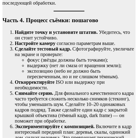
последующей обработки.
Часть 4. Процесс съёмки: пошагово
Найдите точку и установите штатив.
Убедитесь, что
он стоит устойчиво.
Настройте камеру
согласно параметрам выше.
Сделайте тестовый кадр.
Сфотографируйте, увеличьте
на экране и проверьте:
фокус (звёзды должны быть точками);
выдержку (нет ли смаза от вращения земли);
экспозицию (небо не должно быть
пересвеченным, но и не слишком тёмным).
Откорректируйте
ISO или выдержку при
необходимости.
Снимайте серию.
Для финального качественного кадра
часто требуется сложить несколько снимков (стекинг),
чтобы уменьшить шум. Сделайте 10–20 одинаковых
кадров подряд. Также сделайте один кадр с закрытой
крышкой объектива (тёмный кадр, dark frame) — он
поможет при обработке.
Экспериментируйте с композицией.
Включите в кадр
интересный передний план: деревья, скалы, одинокий
дом, силуэт человека. Это превращает технический