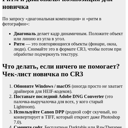
новичка
По запросу «диагональная композиция» и «ритм в
фотографии»:
Диагональ
делает кадр динамичным. Положите объект
или линию из угла в угол.
Ритм
— это повторяющиеся объекты (фонари, окна,
люди). Снимайте это в формате CR3, чтобы потом при
обработке подчеркнуть текстуру.
Что делать, если ничего не помогает?
Чек-лист новичка по CR3
Обновите Windows / macOS
(иногда просто не хватает
драйверов для HEIF-кодеков).
Поставьте последний Adobe DNG Converter
(это
палочка-выручалочка для всех, у кого старый
Lightroom).
Используйте Canon DPP
(родной софт скучный, но
конвертирует в TIFF, который откроет даже Photoshop
7.0).
Смените софт.
Бесплатные Darktable или RawTherapee