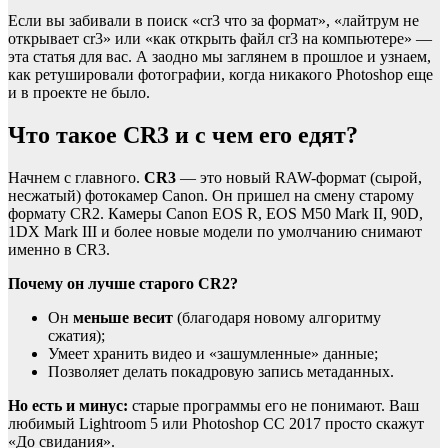
Если вы забивали в поиск «cr3 что за формат», «лайтрум не
открывает cr3» или «как открыть файл cr3 на компьютере» —
эта статья для вас. А заодно мы заглянем в прошлое и узнаем,
как ретушировали фотографии, когда никакого Photoshop еще
и в проекте не было.
Что такое CR3 и с чем его едят?
Начнем с главного.
CR3
— это новый RAW-формат (сырой,
несжатый) фотокамер Canon. Он пришел на смену старому
формату CR2. Камеры Canon EOS R, EOS M50 Mark II, 90D,
1DX Mark III и более новые модели по умолчанию снимают
именно в CR3.
Почему он лучше старого CR2?
Он
меньше весит
(благодаря новому алгоритму
сжатия);
Умеет хранить видео и «зашумленные» данные;
Позволяет делать покадровую запись метаданных.
Но есть и минус:
старые программы его не понимают. Ваш
любимый Lightroom 5 или Photoshop CC 2017 просто скажут
«До свидания».