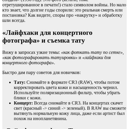
отретушированное в печати!) стало символом войны. Но мало
кто знает, что долгие годы спорили: это реальная смерть или
постановка? Как видите, споры про «накрутку» и обработку
шли всегда.
«Лайфхаки для концертного
фотографа» и съемка тату
Вижу в запросах узкие темы:
«как фоткать тату по сетке»,
«как фотографировать татуировки»
и
«лайфхаки для
концертного фотографа»
.
Быстро дам пару советов для новичков:
Тату:
Снимайте в формате CR3 (RAW), чтобы потом
корректировать цвета кожи и насыщенность чернил.
Используйте поляризационный фильтр, чтобы убрать
блики с кожи.
Концерт:
Всегда снимайте в CR3. На концертах скачет
свет (красный -> синий -> зеленый). В RAW вы сможете
вытянуть нормальную кожу лица, даже если артист был
похож на инопланетянина.