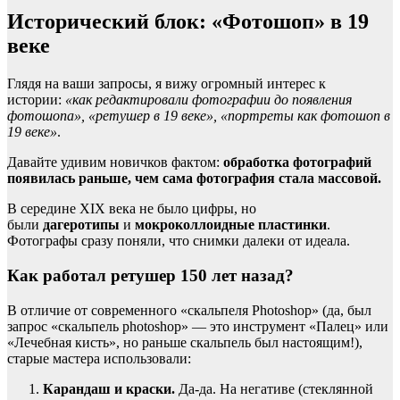
Исторический блок: «Фотошоп» в 19
веке
Глядя на ваши запросы, я вижу огромный интерес к
истории:
«как редактировали фотографии до появления
фотошопа», «ретушер в 19 веке», «портреты как фотошоп в
19 веке»
.
Давайте удивим новичков фактом:
обработка фотографий
появилась раньше, чем сама фотография стала массовой.
В середине XIX века не было цифры, но
были
дагеротипы
и
мокроколлоидные пластинки
.
Фотографы сразу поняли, что снимки далеки от идеала.
Как работал ретушер 150 лет назад?
В отличие от современного «скальпеля Photoshop» (да, был
запрос «скальпель photoshop» — это инструмент «Палец» или
«Лечебная кисть», но раньше скальпель был настоящим!),
старые мастера использовали:
Карандаш и краски.
Да-да. На негативе (стеклянной