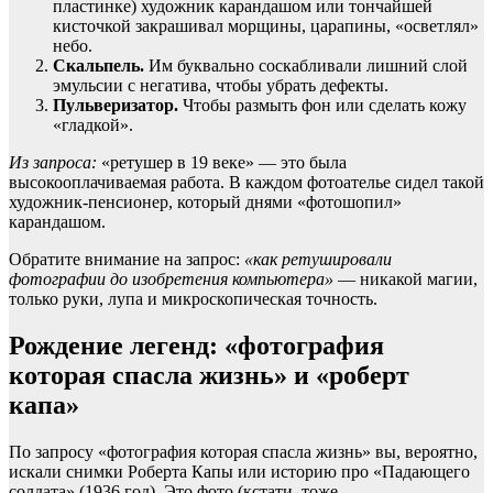
пластинке) художник карандашом или тончайшей
кисточкой закрашивал морщины, царапины, «осветлял»
небо.
Скальпель.
Им буквально соскабливали лишний слой
эмульсии с негатива, чтобы убрать дефекты.
Пульверизатор.
Чтобы размыть фон или сделать кожу
«гладкой».
Из запроса:
«ретушер в 19 веке» — это была
высокооплачиваемая работа. В каждом фотоателье сидел такой
художник-пенсионер, который днями «фотошопил»
карандашом.
Обратите внимание на запрос:
«как ретушировали
фотографии до изобретения компьютера»
— никакой магии,
только руки, лупа и микроскопическая точность.
Рождение легенд: «фотография
которая спасла жизнь» и «роберт
капа»
По запросу «фотография которая спасла жизнь» вы, вероятно,
искали снимки Роберта Капы или историю про «Падающего
солдата» (1936 год). Это фото (кстати, тоже