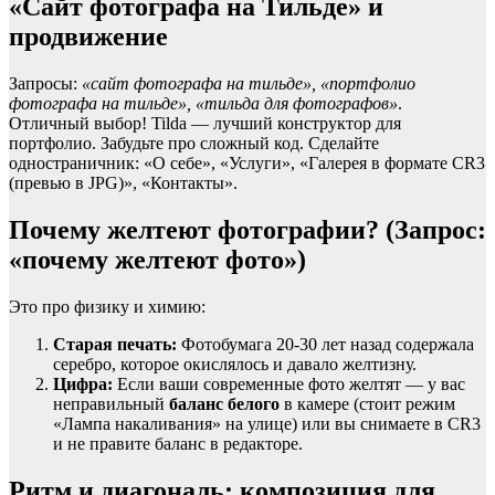
«Сайт фотографа на Тильде» и
продвижение
Запросы:
«сайт фотографа на тильде», «портфолио
фотографа на тильде», «тильда для фотографов»
.
Отличный выбор! Tilda — лучший конструктор для
портфолио. Забудьте про сложный код. Сделайте
одностраничник: «О себе», «Услуги», «Галерея в формате CR3
(превью в JPG)», «Контакты».
Почему желтеют фотографии? (Запрос:
«почему желтеют фото»)
Это про физику и химию:
Старая печать:
Фотобумага 20-30 лет назад содержала
серебро, которое окислялось и давало желтизну.
Цифра:
Если ваши современные фото желтят — у вас
неправильный
баланс белого
в камере (стоит режим
«Лампа накаливания» на улице) или вы снимаете в CR3
и не правите баланс в редакторе.
Ритм и диагональ: композиция для