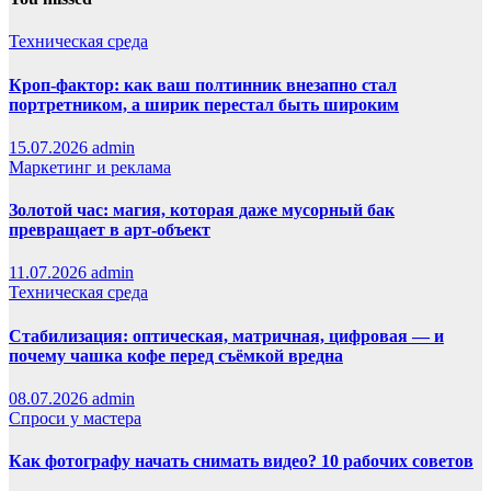
Техническая среда
Кроп-фактор: как ваш полтинник внезапно стал
портретником, а ширик перестал быть широким
15.07.2026
admin
Маркетинг и реклама
Золотой час: магия, которая даже мусорный бак
превращает в арт-объект
11.07.2026
admin
Техническая среда
Стабилизация: оптическая, матричная, цифровая — и
почему чашка кофе перед съёмкой вредна
08.07.2026
admin
Спроси у мастера
Как фотографу начать снимать видео? 10 рабочих советов