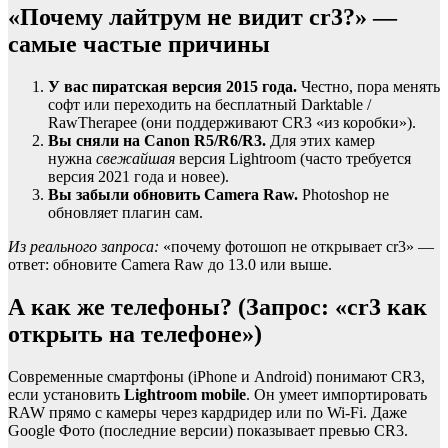
«Почему лайтрум не видит cr3?» —
самые частые причины
У вас пиратская версия 2015 года.
Честно, пора менять
софт или переходить на бесплатный Darktable /
RawTherapee (они поддерживают CR3 «из коробки»).
Вы сняли на Canon R5/R6/R3.
Для этих камер
нужна
свежайшая
версия Lightroom (часто требуется
версия 2021 года и новее).
Вы забыли обновить Camera Raw.
Photoshop не
обновляет плагин сам.
Из реального запроса:
«почему фотошоп не открывает cr3» —
ответ: обновите Camera Raw до 13.0 или выше.
А как же телефоны? (Запрос: «cr3 как
открыть на телефоне»)
Современные смартфоны (iPhone и Android) понимают CR3,
если установить
Lightroom mobile
. Он умеет импортировать
RAW прямо с камеры через кардридер или по Wi-Fi. Даже
Google Фото (последние версии) показывает превью CR3.