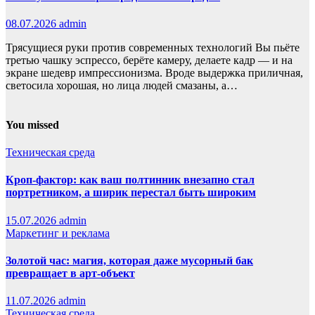
08.07.2026
admin
Трясущиеся руки против современных технологий Вы пьёте
третью чашку эспрессо, берёте камеру, делаете кадр — и на
экране шедевр импрессионизма. Вроде выдержка приличная,
светосила хорошая, но лица людей смазаны, а…
You missed
Техническая среда
Кроп-фактор: как ваш полтинник внезапно стал
портретником, а ширик перестал быть широким
15.07.2026
admin
Маркетинг и реклама
Золотой час: магия, которая даже мусорный бак
превращает в арт-объект
11.07.2026
admin
Техническая среда