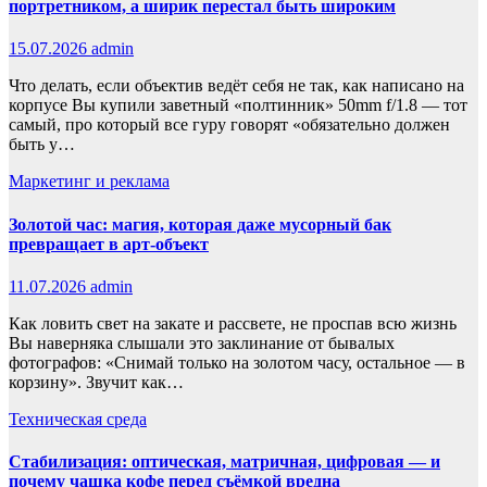
портретником, а ширик перестал быть широким
15.07.2026
admin
Что делать, если объектив ведёт себя не так, как написано на
корпусе Вы купили заветный «полтинник» 50mm f/1.8 — тот
самый, про который все гуру говорят «обязательно должен
быть у…
Маркетинг и реклама
Золотой час: магия, которая даже мусорный бак
превращает в арт-объект
11.07.2026
admin
Как ловить свет на закате и рассвете, не проспав всю жизнь
Вы наверняка слышали это заклинание от бывалых
фотографов: «Снимай только на золотом часу, остальное — в
корзину». Звучит как…
Техническая среда
Стабилизация: оптическая, матричная, цифровая — и
почему чашка кофе перед съёмкой вредна