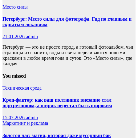
Место силы
Петербург: Место силы для фотографа. Гид по главным и
скрытым локациям
21.01.2026
admin
Петербург — это не просто город, а готовый фотоальбом, чьи
страницы из гранита, воды и света переливаются новыми
красками в любое время года и суток. Это «Место силы», где
каждая…
You missed
Техническая среда
Кроп-фактор: как ваш полтинник внезапно стал
портретником, а ширик перестал быть широким
15.07.2026
admin
Маркетинг и реклама
Золотой час: магия, которая даже мусорный бак