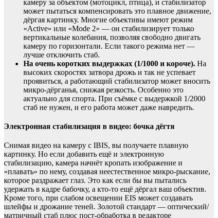
камеру за объектом (мотоцикл, птица), и стабилизатор
может пытаться компенсировать это плавное движение,
дёргая картинку. Многие объективы имеют режим
«Active» или «Mode 2» — он стабилизирует только
вертикальные колебания, позволяя свободно двигать
камеру по горизонтали. Если такого режима нет —
лучше отключить стаб.
На очень коротких выдержках (1/1000 и короче).
На
высоких скоростях затвора дрожь и так не успевает
проявиться, а работающий стабилизатор может вносить
микро-дёрганья, снижая резкость. Особенно это
актуально для спорта. При съёмке с выдержкой 1/2000
стаб не нужен, и его работа может даже навредить.
Электронная стабилизация в видео: бочка дёгтя
Снимая видео на камеру с IBIS, вы получаете плавную
картинку. Но если добавить ещё и электронную
стабилизацию, камера начнёт кропать изображение и
«плавать» по нему, создавая неестественное микро-рыскание,
которое раздражает глаз. Это как если бы вы пытались
удержать в кадре бабочку, а кто-то ещё дёргал ваш объектив.
Кроме того, при слабом освещении EIS может создавать
шлейфы и дрожание теней. Золотой стандарт — оптический/
матричный стаб плюс пост-обработка в редакторе