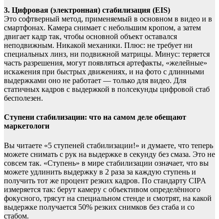
3. Цифровая (электронная) стабилизация (EIS)
Это софтверный метод, применяемый в основном в видео и в
смартфонах. Камера снимает с небольшим кропом, а затем
двигает кадр так, чтобы основной объект оставался
неподвижным. Никакой механики. Плюс: не требует ни
специальных линз, ни подвижной матрицы. Минус: теряется
часть разрешения, могут появляться артефакты, «желейные»
искажения при быстрых движениях, и на фото с длинными
выдержками оно не работает — только для видео. Для
статичных кадров с выдержкой в полсекунды цифровой стаб
бесполезен.
Ступени стабилизации: что на самом деле обещают
маркетологи
Вы читаете «5 ступеней стабилизации!» и думаете, что теперь
можете снимать с рук на выдержке в секунду без смаза. Это не
совсем так. «Ступень» в мире стабилизации означает, что вы
можете удлинить выдержку в 2 раза за каждую ступень и
получить тот же процент резких кадров. По стандарту CIPA
измеряется так: берут камеру с объективом определённого
фокусного, трясут на специальном стенде и смотрят, на какой
выдержке получается 50% резких снимков без стаба и со
стабом.