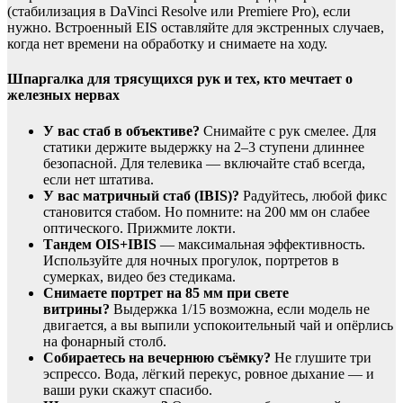
(стабилизация в DaVinci Resolve или Premiere Pro), если
нужно. Встроенный EIS оставляйте для экстренных случаев,
когда нет времени на обработку и снимаете на ходу.
Шпаргалка для трясущихся рук и тех, кто мечтает о
железных нервах
У вас стаб в объективе?
Снимайте с рук смелее. Для
статики держите выдержку на 2–3 ступени длиннее
безопасной. Для телевика — включайте стаб всегда,
если нет штатива.
У вас матричный стаб (IBIS)?
Радуйтесь, любой фикс
становится стабом. Но помните: на 200 мм он слабее
оптического. Прижмите локти.
Тандем OIS+IBIS
— максимальная эффективность.
Используйте для ночных прогулок, портретов в
сумерках, видео без стедикама.
Снимаете портрет на 85 мм при свете
витрины?
Выдержка 1/15 возможна, если модель не
двигается, а вы выпили успокоительный чай и опёрлись
на фонарный столб.
Собираетесь на вечернюю съёмку?
Не глушите три
эспрессо. Вода, лёгкий перекус, ровное дыхание — и
ваши руки скажут спасибо.