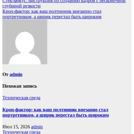
Навигация
Стек-фокус: инструкция по созданию кадров с бесконечной
глубиной резкости
по
Кроп-фактор: как ваш полтинник внезапно стал
записям
портретником, а ширик перестал быть широким
От
admin
Похожая запись
Техническая среда
Кроп-фактор: как ваш полтинник внезапно стал
портретником, а ширик перестал быть широким
Июл 15, 2026
admin
Техническая среда