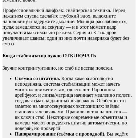
Профессиональный лайфхак: снайперская техника. Перед
нажатием спуска сделайте глубокий вдох, выдохните
наполовину и задержите дыхание. Мышцы расслабляются,
пульс замедляется на секунду — и в этот момент кадр
получается максимально резким. Серия из 3–5 кадров
увеличивает шансы: один из них почти наверняка будет без
смаза.
Когда стабилизатор нужно ОТКЛЮЧАТЬ
Звучит контринтуитивно, но стаб не всегда полезен.
Съёмка со штатива.
Когда камера абсолютно
неподвижна, система стабилизации может начать
«искать» движение там, где его нет. Гироскопы
дрейфуют, и линза/матрица начинает медленно ползти,
создавая смаз на длинных выдержках. Особенно это
заметно на многосекундных экспозициях: звёзды
становятся червячками. Правило: встал на штатив —
выключи стаб. Некоторые современные объективы и
камеры умеют определять штатив автоматически, но
доверяй, но проверяй.
Панорамирование (съёмка с проводкой).
Вы ведёте