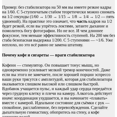
Пример: без стабилизатора на 50 мм вы имеете резкие кадры
на 1/60. С 5-ступенчатым стабом теоретически можно снимать
на 1/2 секунды (1/60 → 1/30 → 1/15 → 1/8 → 1/4 → 1/2 — пять
удвоений). На практике это означает, что
часть
кадров на 1/2
будет резкой, если вы упрётесь локтями, затаите дыхание и
помолитесь богу фотографии. Но не все. И чем длиннее
фокусное, тем меньше эффективность ступеней. На 200 мм без
стаба безопасная выдержка 1/200. С 5 ступенями — ~1/6. Уже
неплохо, но это всё равно не замена штативу.
Почему кофе и сигареты — враги стабилизатора
Кофеин — стимулятор. Он повышает тонус мышц, но
одновременно усиливает мелкий тремор конечностей. Даже
если вы этого не замечаете, после хорошей порции эспрессо
ваши руки трясутся с амплитудой, которая для стабилизатора
оказывается слишком высокой или слишком быстрой.
Вдобавок учащается пульс, и каждый удар сердца передаётся
через грудную клетку и плечи на камеру. Алкоголь действует
иначе: координация ухудшается, и вы начинаете «плавать»
вместе с камерой. Идеальное состояние для съёмки с рук —
спокойное, расслабленное, без перевозбуждения. Сделайте
дыхательную гимнастику, обопритесь на стену, а кофе
замените водой.