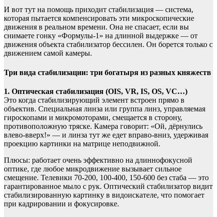
И вот тут на помощь приходит стабилизация — система,
которая пытается компенсировать эти микроскопические
движения в реальном времени. Она не спасает, если вы
снимаете гонку «Формулы-1» на длинной выдержке — от
движения объекта стабилизатор бессилен. Он борется только с
движением самой камеры.
Три вида стабилизации: три богатыря из разных княжеств
1. Оптическая стабилизация (OIS, VR, IS, OS, VC…)
Это когда стабилизирующий элемент встроен прямо в
объектив. Специальная линза или группа линз, управляемая
гироскопами и микромоторами, смещается в сторону,
противоположную тряске. Камера говорит: «Ой, дёрнулись
влево-вверх!» — и линза тут же едет вправо-вниз, удерживая
проекцию картинки на матрице неподвижной.
Плюсы: работает очень эффективно на длиннофокусной
оптике, где любое микродвижение вызывает сильное
смещение. Телевики 70-200, 100-400, 150-600 без стаба — это
гарантированное мыло с рук. Оптический стабилизатор видит
стабилизированную картинку в видоискателе, что помогает
при кадрировании и фокусировке.