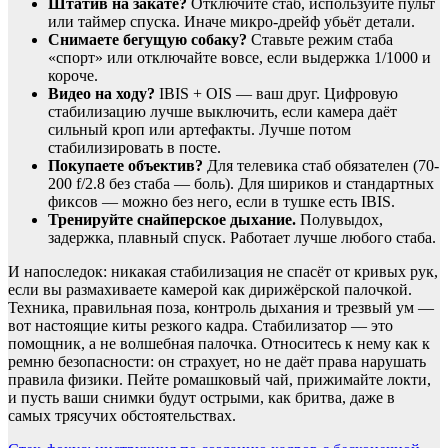
Штатив на закате?
Отключите стаб, используйте пульт
или таймер спуска. Иначе микро-дрейф убьёт детали.
Снимаете бегущую собаку?
Ставьте режим стаба
«спорт» или отключайте вовсе, если выдержка 1/1000 и
короче.
Видео на ходу?
IBIS + OIS — ваш друг. Цифровую
стабилизацию лучше выключить, если камера даёт
сильный кроп или артефакты. Лучше потом
стабилизировать в посте.
Покупаете объектив?
Для телевика стаб обязателен (70-
200 f/2.8 без стаба — боль). Для шириков и стандартных
фиксов — можно без него, если в тушке есть IBIS.
Тренируйте снайперское дыхание.
Полувыдох,
задержка, плавный спуск. Работает лучше любого стаба.
И напоследок: никакая стабилизация не спасёт от кривых рук,
если вы размахиваете камерой как дирижёрской палочкой.
Техника, правильная поза, контроль дыхания и трезвый ум —
вот настоящие киты резкого кадра. Стабилизатор — это
помощник, а не волшебная палочка. Относитесь к нему как к
ремню безопасности: он страхует, но не даёт права нарушать
правила физики. Пейте ромашковый чай, прижимайте локти,
и пусть ваши снимки будут острыми, как бритва, даже в
самых трясучих обстоятельствах.