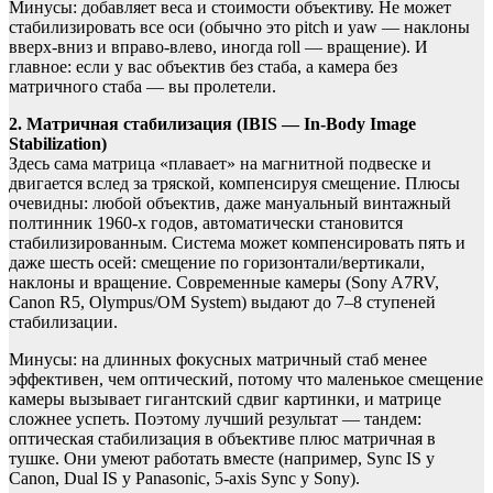
Минусы: добавляет веса и стоимости объективу. Не может
стабилизировать все оси (обычно это pitch и yaw — наклоны
вверх-вниз и вправо-влево, иногда roll — вращение). И
главное: если у вас объектив без стаба, а камера без
матричного стаба — вы пролетели.
2. Матричная стабилизация (IBIS — In-Body Image
Stabilization)
Здесь сама матрица «плавает» на магнитной подвеске и
двигается вслед за тряской, компенсируя смещение. Плюсы
очевидны: любой объектив, даже мануальный винтажный
полтинник 1960-х годов, автоматически становится
стабилизированным. Система может компенсировать пять и
даже шесть осей: смещение по горизонтали/вертикали,
наклоны и вращение. Современные камеры (Sony A7RV,
Canon R5, Olympus/OM System) выдают до 7–8 ступеней
стабилизации.
Минусы: на длинных фокусных матричный стаб менее
эффективен, чем оптический, потому что маленькое смещение
камеры вызывает гигантский сдвиг картинки, и матрице
сложнее успеть. Поэтому лучший результат — тандем:
оптическая стабилизация в объективе плюс матричная в
тушке. Они умеют работать вместе (например, Sync IS у
Canon, Dual IS у Panasonic, 5-axis Sync у Sony).