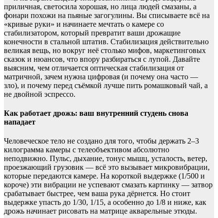
приличная, светосила хорошая, но лица людей смазаны, а
фонари похожи на пьяные загогулины. Вы списываете всё на
«кривые руки» и начинаете мечтать о камере со
стабилизатором, который превратит ваши дрожащие
конечности в стальной штатив. Стабилизация действительно
великая вещь, но вокруг неё столько мифов, маркетинговых
сказок и нюансов, что впору разбираться с лупой. Давайте
выясним, чем отличается оптическая стабилизация от
матричной, зачем нужна цифровая (и почему она часто —
зло), и почему перед съёмкой лучше пить ромашковый чай, а
не двойной эспрессо.
Как работает дрожь: ваш внутренний студень снова
нападает
Человеческое тело не создано для того, чтобы держать 2–3
килограмма камеры с телеобъективом абсолютно
неподвижно. Пульс, дыхание, тонус мышц, усталость, ветер,
проезжающий грузовик — всё это вызывает микровибрации,
которые передаются камере. На короткой выдержке (1/500 и
короче) эти вибрации не успевают смазать картинку — затвор
срабатывает быстрее, чем ваша рука дёрнется. Но стоит
выдержке упасть до 1/30, 1/15, а особенно до 1/8 и ниже, как
дрожь начинает рисовать на матрице акварельные этюды.