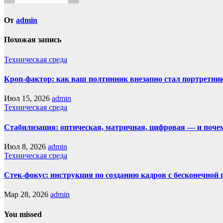
От
admin
Похожая запись
Техническая среда
Кроп-фактор: как ваш полтинник внезапно стал портретни
Июл 15, 2026
admin
Техническая среда
Стабилизация: оптическая, матричная, цифровая — и поче
Июл 8, 2026
admin
Техническая среда
Стек-фокус: инструкция по созданию кадров с бесконечной 
Мар 28, 2026
admin
You missed