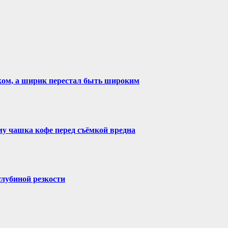
ком, а ширик перестал быть широким
му чашка кофе перед съёмкой вредна
глубиной резкости