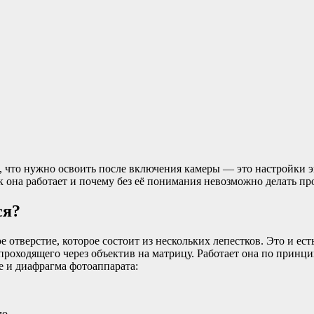
ое, что нужно освоить после включения камеры — это настройки
ак она работает и почему без её понимания невозможно делать п
ся?
ое отверстие, которое состоит из нескольких лепестков. Это и 
 проходящего через объектив на матрицу. Работает она по принцип
же и диафрагма фотоаппарата:
ло.