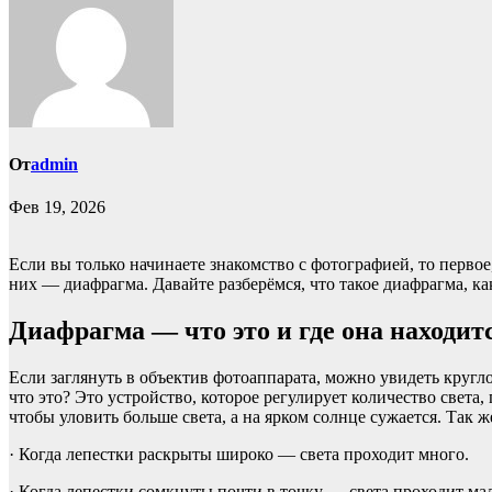
От
admin
Фев 19, 2026
Если вы только начинаете знакомство с фотографией, то перв
них — диафрагма. Давайте разберёмся, что такое диафрагма, к
Диафрагма — что это и где она находит
Если заглянуть в объектив фотоаппарата, можно увидеть кругл
что это? Это устройство, которое регулирует количество света,
чтобы уловить больше света, а на ярком солнце сужается. Так 
· Когда лепестки раскрыты широко — света проходит много.
· Когда лепестки сомкнуты почти в точку — света проходит ма