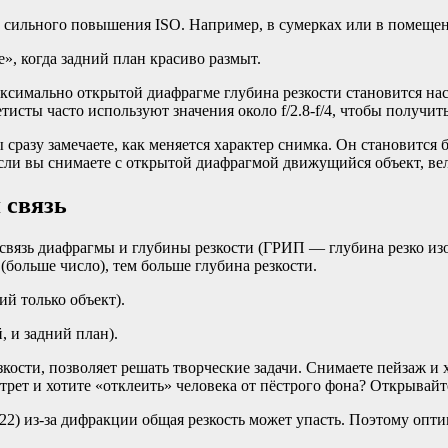
з сильного повышения ISO. Например, в сумерках или в помеще
е», когда задний план красиво размыт.
ксимально открытой диафрагме глубина резкости становится наст
тисты часто используют значения около f/2.8-f/4, чтобы получить
 сразу замечаете, как меняется характер снимка. Он становитс
Если вы снимаете с открытой диафрагмой движущийся объект, ве
 связь
освязь диафрагмы и глубины резкости (ГРИП — глубина резко из
(больше число), тем больше глубина резкости.
ий только объект).
, и задний план).
кости, позволяет решать творческие задачи. Снимаете пейзаж и 
трет и хотите «отклеить» человека от пёстрого фона? Открывайте 
2) из-за дифракции общая резкость может упасть. Поэтому оптим