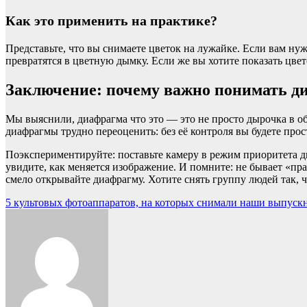
Как это применить на практике?
Представьте, что вы снимаете цветок на лужайке. Если вам нуж
превратятся в цветную дымку. Если же вы хотите показать цвето
Заключение: почему важно понимать д
Мы выяснили, диафрагма что это — это не просто дырочка в об
диафрагмы трудно переоценить: без её контроля вы будете про
Поэкспериментируйте: поставьте камеру в режим приоритета д
увидите, как меняется изображение. И помните: не бывает «п
смело открывайте диафрагму. Хотите снять группу людей так, ч
Навигация
5 культовых фотоаппаратов, на которых снимали наши выпуск
по
записям