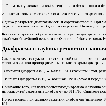
1. Снимать в условиях низкой освещённости без вспышки и бе
2. Отделить объект съёмки от фона. Это тот самый эффект «бок
Однако у открытой диафрагмы есть и обратная сторона. При ма
модели, а кончик носа уже будет слегка размыт. Поэтому портре
Когда вы впервые пробуете снимать с открытой диафрагмой, вы
такой малой глубиной резкости требует точной фокусировки. 
Диафрагма и глубина резкости: главная
Самое важное, что нужно вынести из этой статьи — это взаим
связаны обратной пропорцией: чем сильнее закрыта диафрагма 
· Открытая диафрагма (f/2) → малая ГРИП (размытый фон, резк
· Закрытая диафрагма (f/16) → большая ГРИП (резко и передний
Понимание того, как взаимодействуют диафрагма и глубина рез
на горизонте? Закрывайте диафрагму до f/11-f/16. Снимаете пор
Но есть нюанс: при сильном закрытии диафрагмы (например, f/2
f/11.