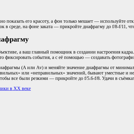
но показать его красоту, а фон только мешает — используйте отк
к в среде, на фоне заката — прикройте диафрагму до f/8-f/11, ч
иафрагму
ъективе, а ваш главный помощник в создании настроения кадра. О
сто фиксировать события, а с её помощью — создавать фотографи
иафрагмы (A или Av) и меняйте значение диафрагмы от минималь
равильных» или «неправильных» значений, бывают уместные и не
тобы все были резкими — прикройте до f/5.6-f/8. Удачи в съёмка
ники в XX веке