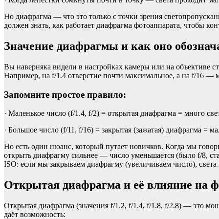
Но диафрагма — что это только с точки зрения светопропускан
должен знать, как работает диафрагма фотоаппарата, чтобы кон
Значение диафрагмы и как оно обознач
Вы наверняка видели в настройках камеры или на объективе стран
Например, на f/1.4 отверстие почти максимальное, а на f/16 —
Запомните простое правило:
· Маленькое число (f/1.4, f/2) = открытая диафрагма = много све
· Большое число (f/11, f/16) = закрытая (зажатая) диафрагма = ма
Но есть один нюанс, который путает новичков. Когда мы говорим
открыть диафрагму сильнее — число уменьшается (было f/8, ст
ISO: если мы закрываем диафрагму (увеличиваем число), света
Открытая диафрагма и её влияние на ф
Открытая диафрагма (значения f/1.2, f/1.4, f/1.8, f/2.8) — 
даёт возможность: