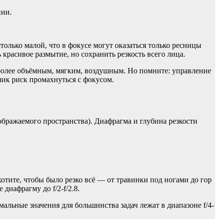
нии.
олько малой, что в фокусе могут оказаться только ресницы
 красивое размытие, но сохранить резкость всего лица.
я более объёмным, мягким, воздушным. Но помните: управление
лик риск промахнуться с фокусом.
ображаемого пространства). Диафрагма и глубина резкости
хотите, чтобы было резко всё — от травинки под ногами до гор
диафрагму до f/2-f/2.8.
альные значения для большинства задач лежат в диапазоне f/4-