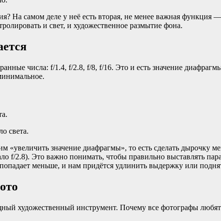
ия? На самом деле у неё есть вторая, не менее важная функция
тролировать и свет, и художественное размытие фона.
ается
ные числа: f/1.4, f/2.8, f/8, f/16. Это и есть значение диафраг
 минимальное.
та.
ло света.
 «увеличить значение диафрагмы», то есть сделать дырочку меньш
ало f/2.8). Это важно понимать, чтобы правильно выставлять п
 попадает меньше, и нам придётся удлинить выдержку или подня
ото
это мощный художественный инструмент. Почему все фотографы лю